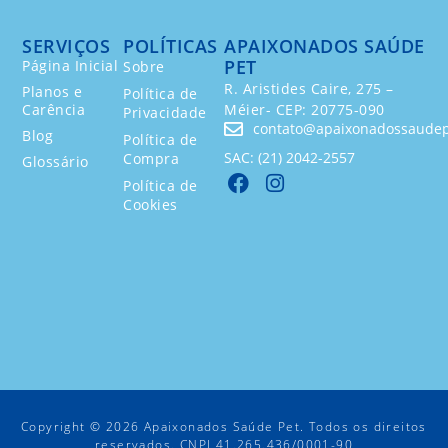
SERVIÇOS
POLÍTICAS
APAIXONADOS SAÚDE
PET
Página Inicial
Sobre
R. Aristides Caire, 275 –
Planos e
Política de
Carência
Méier- CEP: 20775-090
Privacidade
contato@apaixonadossaudep
Blog
Política de
SAC: (21) 2042-2557
Compra
Glossário
Política de
Cookies
Copyright © 2026 Apaixonados Saúde Pet. Todos os direitos
reservados. CNPJ 41.265.436/0001-90