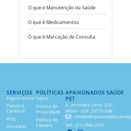
O que é Manutenção da Saúde
O que é Medicamentos
O que é Marcação de Consulta
SERVIÇOS
POLÍTICAS
APAIXONADOS SAÚDE
PET
Página Inicial
Sobre
R. Aristides Caire, 275 –
Planos e
Política de
Carência
Méier- CEP: 20775-090
Privacidade
contato@apaixonadossaudep
Blog
Política de
SAC: (21) 2042-2557
Compra
Glossário