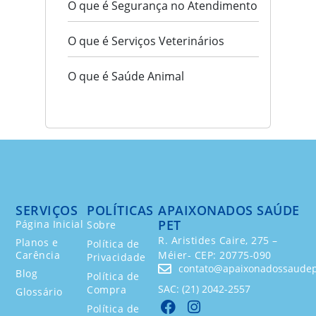
O que é Segurança no Atendimento
O que é Serviços Veterinários
O que é Saúde Animal
SERVIÇOS
POLÍTICAS
APAIXONADOS SAÚDE
PET
Página Inicial
Sobre
R. Aristides Caire, 275 –
Planos e
Política de
Carência
Méier- CEP: 20775-090
Privacidade
contato@apaixonadossaudep
Blog
Política de
SAC: (21) 2042-2557
Compra
Glossário
Política de