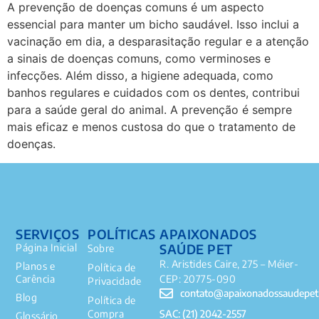
A prevenção de doenças comuns é um aspecto
essencial para manter um bicho saudável. Isso inclui a
vacinação em dia, a desparasitação regular e a atenção
a sinais de doenças comuns, como verminoses e
infecções. Além disso, a higiene adequada, como
banhos regulares e cuidados com os dentes, contribui
para a saúde geral do animal. A prevenção é sempre
mais eficaz e menos custosa do que o tratamento de
doenças.
SERVIÇOS
POLÍTICAS
APAIXONADOS
SAÚDE PET
Página Inicial
Sobre
R. Aristides Caire, 275 – Méier-
Planos e
Política de
Carência
CEP: 20775-090
Privacidade
contato@apaixonadossaudepet
Blog
Política de
SAC: (21) 2042-2557
Compra
Glossário