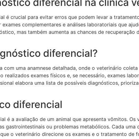
stico diferencial na clínica v
ncial é crucial para evitar erros que podem levar a tratam
ar exames complementares e análises laboratoriais que ajude
nóstico, mas também aumenta as chances de recuperação do
gnóstico diferencial?
a com uma anamnese detalhada, onde o veterinário coleta 
o realizados exames físicos e, se necessário, exames labo
sional elabora uma lista de possíveis diagnósticos, priori
o diferencial
ial é a avaliação de um animal que apresenta vômitos. Os 
ças gastrointestinais ou problemas metabólicos. Cada um
e que o veterinário direcione os exames e o tratamento de 