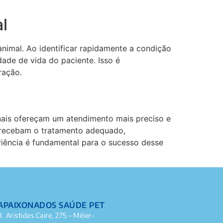
l
nimal. Ao identificar rapidamente a condição
ade de vida do paciente. Isso é
ração.
ionais ofereçam um atendimento mais preciso e
 recebam o tratamento adequado,
iência é fundamental para o sucesso desse
APAIXONADOS SAÚDE PET
R. Aristides Caire, 275 – Méier-