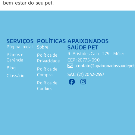
bem-estar do seu pet.
SERVIÇOS
POLÍTICAS
APAIXONADOS
SAÚDE PET
Página Inicial
Sobre
R. Aristides Caire, 275 – Méier-
Planos e
Política de
Carência
CEP: 20775-090
Privacidade
contato@apaixonadossaudepet
Blog
Política de
SAC: (21) 2042-2557
Compra
Glossário
Política de
Cookies