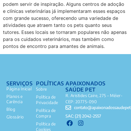
podem servir de inspiração. Alguns centros de adoção
e clínicas veterinárias já implementaram esses espaços
com grande sucesso, oferecendo uma variedade de
atividades que atraem tanto os pets quanto seus
tutores. Esses locais se tornaram populares não apenas
para os cuidados veterinários, mas também como
pontos de encontro para amantes de animais.
SERVIÇOS
POLÍTICAS
APAIXONADOS
SAÚDE PET
Página Inicial
Sobre
R. Aristides Caire, 275 – Méier-
Planos e
Política de
Carência
CEP: 20775-090
Privacidade
contato@apaixonadossaudepet
Blog
Política de
SAC: (21) 2042-2557
Compra
Glossário
Política de
Cookies