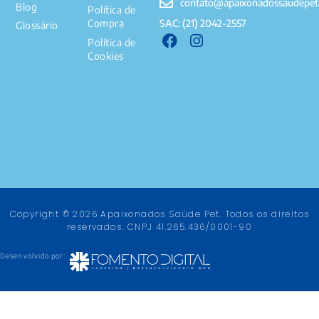
contato@apaixonadossaudepet
Blog
Política de
SAC: (21) 2042-2557
Compra
Glossário
Política de
Cookies
Copyright © 2026 Apaixonados Saúde Pet. Todos os direitos
reservados. CNPJ 41.265.436/0001-90
Desenvolvido por: