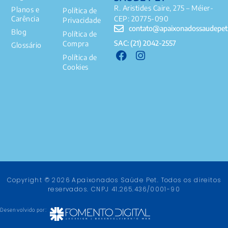
R. Aristides Caire, 275 – Méier-
Planos e
Política de
Carência
CEP: 20775-090
Privacidade
contato@apaixonadossaudepet
Blog
Política de
SAC: (21) 2042-2557
Compra
Glossário
Política de
Cookies
Copyright © 2026 Apaixonados Saúde Pet. Todos os direitos
reservados. CNPJ 41.265.436/0001-90
Desenvolvido por: