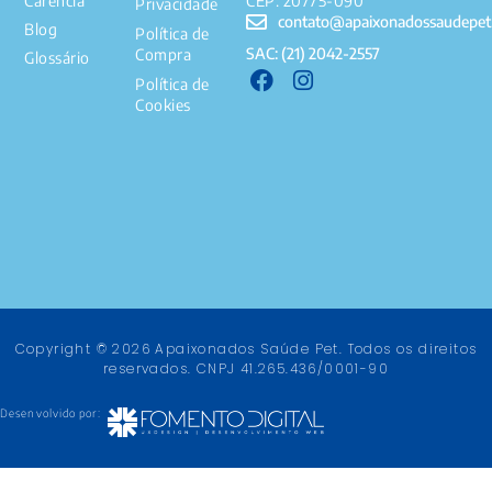
Carência
CEP: 20775-090
Privacidade
contato@apaixonadossaudepet
Blog
Política de
SAC: (21) 2042-2557
Compra
Glossário
Política de
Cookies
Copyright © 2026 Apaixonados Saúde Pet. Todos os direitos
reservados. CNPJ 41.265.436/0001-90
Desenvolvido por: