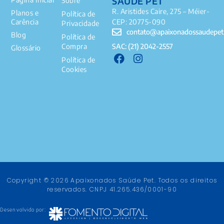
SAÚDE PET
Sobre
R. Aristides Caire, 275 – Méier-
Planos e
Política de
Carência
CEP: 20775-090
Privacidade
contato@apaixonadossaudepet
Blog
Política de
SAC: (21) 2042-2557
Compra
Glossário
Política de
Cookies
Copyright © 2026 Apaixonados Saúde Pet. Todos os direitos
reservados. CNPJ 41.265.436/0001-90
Desenvolvido por: