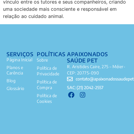
vínculo entre os tutores e seus companheiros, criando
uma sociedade mais consciente e responsável em
relação ao cuidado animal.
SERVIÇOS
POLÍTICAS
APAIXONADOS
SAÚDE PET
Página Inicial
Sobre
R. Aristides Caire, 275 – Méier-
Planos e
Política de
Carência
CEP: 20775-090
Privacidade
contato@apaixonadossaudepet
Blog
Política de
SAC: (21) 2042-2557
Compra
Glossário
Política de
Cookies