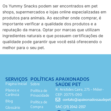
Os Yummy Snacks podem ser encontrados em pet
shops, supermercados e lojas online especializadas em
produtos para animais. Ao escolher onde comprar, é
importante verificar a qualidade dos produtos e a
reputação da marca. Optar por marcas que utilizam
ingredientes naturais e que possuem certificações de
qualidade pode garantir que você está oferecendo o
melhor para o seu pet.
SERVIÇOS
POLÍTICAS
APAIXONADOS
SAÚDE PET
Página Inicial
Sobre
R. Aristides Caire, 275 – Méier-
Planos e
Política de
Carência
CEP: 20775-090
Privacidade
contato@apaixonadossaudepet
Blog
Política de
SAC: (21) 2042-2557
Compra
Glossário